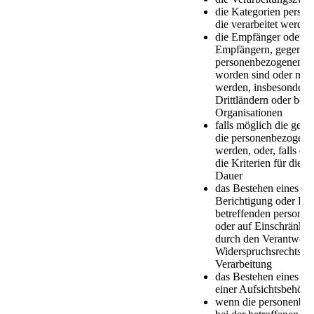
die Kategorien perso
die verarbeitet werden
die Empfänger oder K
Empfängern, gegenübe
personenbezogenen Da
worden sind oder noch
werden, insbesondere
Drittländern oder bei 
Organisationen
falls möglich die gepl
die personenbezogene
werden, oder, falls die
die Kriterien für die F
Dauer
das Bestehen eines Re
Berichtigung oder Lös
betreffenden persone
oder auf Einschränkun
durch den Verantwortl
Widerspruchsrechts ge
Verarbeitung
das Bestehen eines Be
einer Aufsichtsbehörd
wenn die personenbez