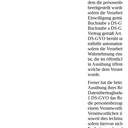
dem die personenbez
bereitgestellt wurden,
sofern die Verarbeitun
Einwilligung gemäß Ar
Buchstabe a DS-GVO o
Buchstabe a DS-GVO 
Vertrag gemäß Art. 6 
DS-GVO beruht und d
mithilfe automatisierte
sofern die Verarbeitun
Wahrnehmung einer Au
ist, die im öffentlichen
in Ausübung öffentlich
welche dem Verantwor
wurde.
Ferner hat die betroff
Ausübung ihres Recht
Datenübertragbarkeit 
1 DS-GVO das Recht, 
die personenbezogene
einem Verantwortliche
Verantwortlichen über
soweit dies technisch 
sofern hiervon nicht 