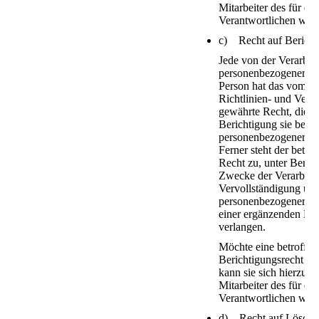
Mitarbeiter des für di
Verantwortlichen wen
c) Recht auf Bericht
Jede von der Verarbei
personenbezogener Da
Person hat das vom E
Richtlinien- und Ver
gewährte Recht, die u
Berichtigung sie betre
personenbezogener Da
Ferner steht der betro
Recht zu, unter Berüc
Zwecke der Verarbeitu
Vervollständigung unv
personenbezogener Da
einer ergänzenden Er
verlangen.
Möchte eine betroffen
Berichtigungsrecht i
kann sie sich hierzu je
Mitarbeiter des für di
Verantwortlichen wen
d) Recht auf Löschu