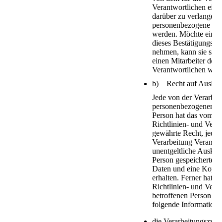
Verantwortlichen eine
darüber zu verlangen, 
personenbezogene Dat
werden. Möchte eine b
dieses Bestätigungsre
nehmen, kann sie sich 
einen Mitarbeiter des 
Verantwortlichen wen
b) Recht auf Auskun
Jede von der Verarbei
personenbezogener Da
Person hat das vom E
Richtlinien- und Ver
gewährte Recht, jeder
Verarbeitung Verantwo
unentgeltliche Auskunf
Person gespeicherten
Daten und eine Kopie 
erhalten. Ferner hat d
Richtlinien- und Vero
betroffenen Person Au
folgende Informatione
die Verarbeitungszwe