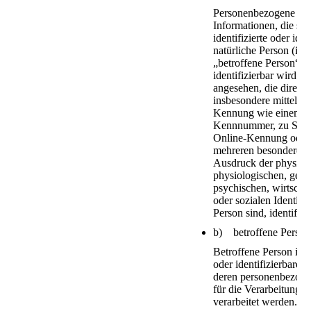
Personenbezogene Dat
Informationen, die sic
identifizierte oder iden
natürliche Person (im
„betroffene Person“) 
identifizierbar wird ei
angesehen, die direkt 
insbesondere mittels 
Kennung wie einem N
Kennnummer, zu Stand
Online-Kennung oder 
mehreren besonderen 
Ausdruck der physisc
physiologischen, gene
psychischen, wirtschaf
oder sozialen Identität
Person sind, identifiz
b) betroffene Person
Betroffene Person ist j
oder identifizierbare n
deren personenbezog
für die Verarbeitung 
verarbeitet werden.