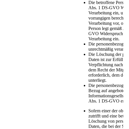
Die betroffene Person
Abs. 1 DS-GVO Wider
Verarbeitung ein, und 
vorrangigen berechtig
Verarbeitung vor, oder
Person legt gemäß Art
GVO Widerspruch geg
Verarbeitung ein.
Die personenbezogen
unrechtmäßig verarbeit
Die Löschung der pe
Daten ist zur Erfüllun
Verpflichtung nach d
dem Recht der Mitglie
erforderlich, dem der 
unterliegt.
Die personenbezogen
Bezug auf angebotene
Informationsgesellsch
Abs. 1 DS-GVO erho
Sofern einer der obe
zutrifft und eine betro
Löschung von person
Daten, die bei der SU