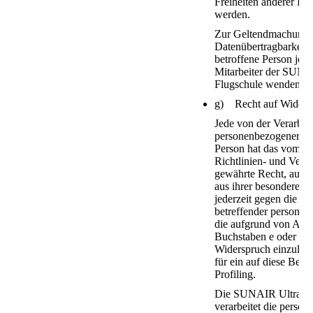
Freiheiten anderer Per
werden.
Zur Geltendmachung d
Datenübertragbarkeit 
betroffene Person jede
Mitarbeiter der SUNAI
Flugschule wenden.
g) Recht auf Widers
Jede von der Verarbei
personenbezogener Da
Person hat das vom E
Richtlinien- und Ver
gewährte Recht, aus G
aus ihrer besonderen S
jederzeit gegen die Ve
betreffender personen
die aufgrund von Art.
Buchstaben e oder f 
Widerspruch einzulege
für ein auf diese Bes
Profiling.
Die SUNAIR Ultraleic
verarbeitet die perso