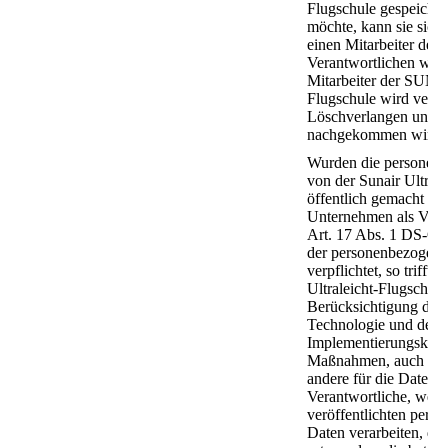
Flugschule gespeichert
möchte, kann sie sich 
einen Mitarbeiter des 
Verantwortlichen wen
Mitarbeiter der SUNAI
Flugschule wird veran
Löschverlangen unver
nachgekommen wird.
Wurden die personen
von der Sunair Ultrale
öffentlich gemacht und
Unternehmen als Vera
Art. 17 Abs. 1 DS-G
der personenbezogen
verpflichtet, so trifft 
Ultraleicht-Flugschule
Berücksichtigung der
Technologie und der
Implementierungskos
Maßnahmen, auch tech
andere für die Datenv
Verantwortliche, welc
veröffentlichten pers
Daten verarbeiten, da