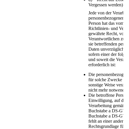
Vergessen werden)
Jede von der Verarbei
personenbezogener Da
Person hat das vom E
Richtlinien- und Ver
gewährte Recht, von 
Verantwortlichen zu v
sie betreffenden per
Daten unverzüglich ge
sofern einer der folge
und soweit die Verarb
erforderlich ist:
Die personenbezogen
für solche Zwecke erh
sonstige Weise verarbe
nicht mehr notwendig 
Die betroffene Person 
Einwilligung, auf die 
Verarbeitung gemäß Ar
Buchstabe a DS-GVO o
Buchstabe a DS-GVO s
fehlt an einer anderwe
Rechtsgrundlage für d