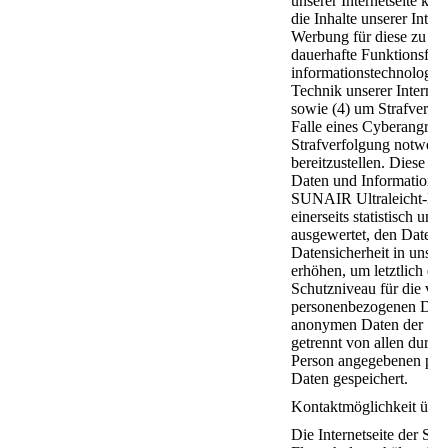
unserer Internetseite korr
die Inhalte unserer Inter
Werbung für diese zu opt
dauerhafte Funktionsfähi
informationstechnologis
Technik unserer Internet
sowie (4) um Strafverfo
Falle eines Cyberangriffe
Strafverfolgung notwend
bereitzustellen. Diese 
Daten und Informationen
SUNAIR Ultraleicht-Flu
einerseits statistisch und
ausgewertet, den Datens
Datensicherheit in uns
erhöhen, um letztlich ein
Schutzniveau für die von
personenbezogenen Daten
anonymen Daten der Ser
getrennt von allen durch 
Person angegebenen pe
Daten gespeichert.
Kontaktmöglichkeit über 
Die Internetseite der SU