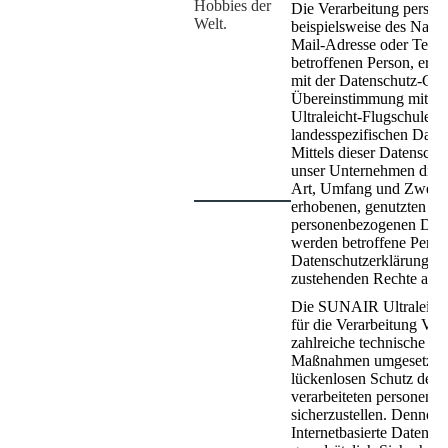
Hobbies der
Die Verarbeitung perso
Welt.
beispielsweise des Namen
Mail-Adresse oder Tele
betroffenen Person, erfol
mit der Datenschutz-Gr
Übereinstimmung mit d
Ultraleicht-Flugschule g
landesspezifischen Dat
Mittels dieser Datensch
unser Unternehmen die Ö
Art, Umfang und Zweck 
erhobenen, genutzten und
personenbezogenen Daten
werden betroffene Person
Datenschutzerklärung üb
zustehenden Rechte aufg
Die SUNAIR Ultraleicht-
für die Verarbeitung Ver
zahlreiche technische un
Maßnahmen umgesetzt, u
lückenlosen Schutz der üb
verarbeiteten personenb
sicherzustellen. Dennoc
Internetbasierte Datenü