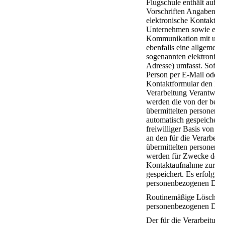
Flugschule enthält aufgr
Vorschriften Angaben, di
elektronische Kontakta
Unternehmen sowie eine
Kommunikation mit uns 
ebenfalls eine allgemein
sogenannten elektronisc
Adresse) umfasst. Sofern
Person per E-Mail oder ü
Kontaktformular den Kon
Verarbeitung Verantwort
werden die von der betr
übermittelten personen
automatisch gespeichert.
freiwilliger Basis von ei
an den für die Verarbeit
übermittelten personen
werden für Zwecke der B
Kontaktaufnahme zur be
gespeichert. Es erfolgt k
personenbezogenen Daten
Routinemäßige Löschun
personenbezogenen Dat
Der für die Verarbeitung