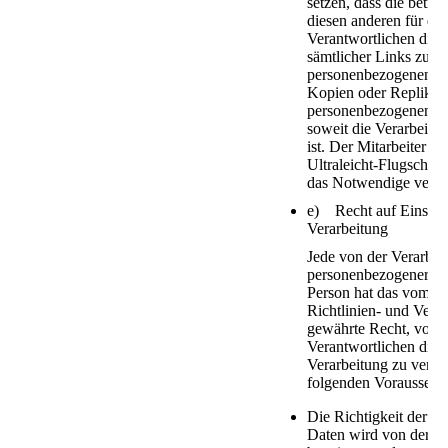
setzen, dass die betro
diesen anderen für di
Verantwortlichen die
sämtlicher Links zu d
personenbezogenen D
Kopien oder Replikati
personenbezogenen Da
soweit die Verarbeitun
ist. Der Mitarbeiter 
Ultraleicht-Flugschule
das Notwendige veran
e) Recht auf Einsch
Verarbeitung
Jede von der Verarbei
personenbezogener Da
Person hat das vom E
Richtlinien- und Ver
gewährte Recht, von 
Verantwortlichen die 
Verarbeitung zu verla
folgenden Voraussetzu
Die Richtigkeit der 
Daten wird von der be