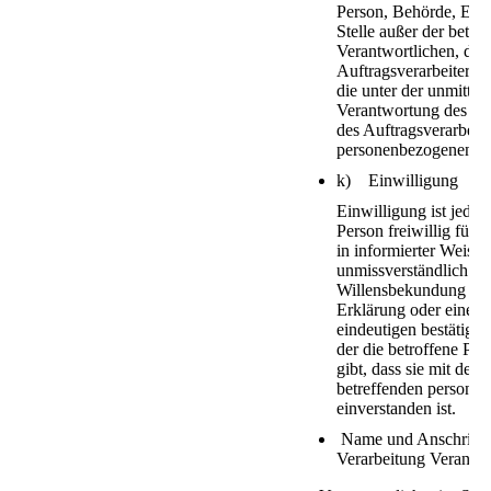
Person, Behörde, Einr
Stelle außer der betro
Verantwortlichen, de
Auftragsverarbeiter u
die unter der unmittel
Verantwortung des Ve
des Auftragsverarbeite
personenbezogenen Da
k) Einwilligung
Einwilligung ist jede 
Person freiwillig für 
in informierter Weise 
unmissverständlich a
Willensbekundung in 
Erklärung oder einer 
eindeutigen bestätige
der die betroffene Per
gibt, dass sie mit der 
betreffenden persone
einverstanden ist.
Name und Anschrift d
Verarbeitung Verantwo