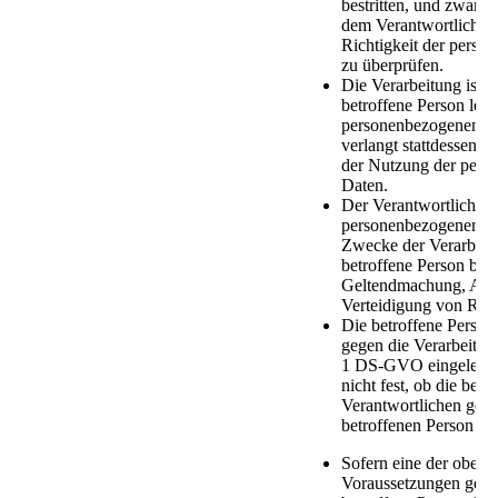
bestritten, und zwar fü
dem Verantwortlichen 
Richtigkeit der pers
zu überprüfen.
Die Verarbeitung ist u
betroffene Person leh
personenbezogenen D
verlangt stattdessen 
der Nutzung der pers
Daten.
Der Verantwortliche b
personenbezogenen Da
Zwecke der Verarbeitu
betroffene Person benö
Geltendmachung, Aus
Verteidigung von Rec
Die betroffene Person
gegen die Verarbeitun
1 DS-GVO eingelegt u
nicht fest, ob die ber
Verantwortlichen geg
betroffenen Person üb
Sofern eine der oben 
Voraussetzungen gegeb