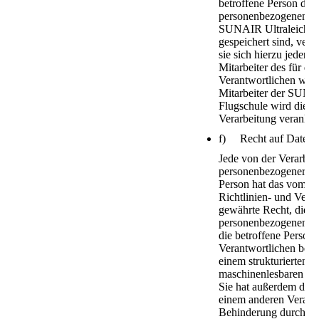
betroffene Person die
personenbezogenen Dat
SUNAIR Ultraleicht-
gespeichert sind, ver
sie sich hierzu jederze
Mitarbeiter des für di
Verantwortlichen wen
Mitarbeiter der SUNAI
Flugschule wird die E
Verarbeitung veranlas
f) Recht auf Datenüb
Jede von der Verarbei
personenbezogener Da
Person hat das vom E
Richtlinien- und Ver
gewährte Recht, die si
personenbezogenen Da
die betroffene Person
Verantwortlichen berei
einem strukturierten,
maschinenlesbaren For
Sie hat außerdem das 
einem anderen Verant
Behinderung durch de