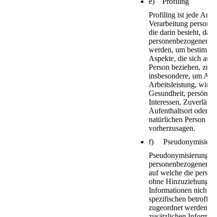
e) Profiling
Profiling ist jede Art 
Verarbeitung persone
die darin besteht, dass
personenbezogenen D
werden, um bestimmte
Aspekte, die sich auf 
Person beziehen, zu b
insbesondere, um Asp
Arbeitsleistung, wirts
Gesundheit, persönlic
Interessen, Zuverlässig
Aufenthaltsort oder O
natürlichen Person zu 
vorherzusagen.
f) Pseudonymisieru
Pseudonymisierung ist
personenbezogener Dat
auf welche die perso
ohne Hinzuziehung zu
Informationen nicht m
spezifischen betroffe
zugeordnet werden kön
zusätzlichen Informat