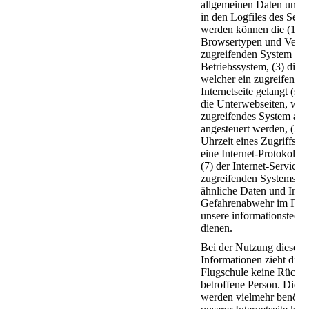
allgemeinen Daten und 
in den Logfiles des Serve
werden können die (1) 
Browsertypen und Versi
zugreifenden System ve
Betriebssystem, (3) die I
welcher ein zugreifende
Internetseite gelangt (so
die Unterwebseiten, wel
zugreifendes System auf 
angesteuert werden, (5)
Uhrzeit eines Zugriffs auf
eine Internet-Protokoll-
(7) der Internet-Service-
zugreifenden Systems un
ähnliche Daten und Infor
Gefahrenabwehr im Falle
unsere informationstech
dienen.
Bei der Nutzung dieser 
Informationen zieht die S
Flugschule keine Rücksc
betroffene Person. Diese
werden vielmehr benötigt