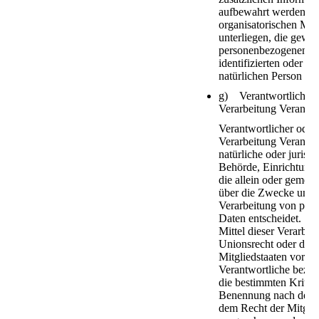
aufbewahrt werden un
organisatorischen M
unterliegen, die gewäh
personenbezogenen Da
identifizierten oder id
natürlichen Person z
g) Verantwortlicher o
Verarbeitung Verantwo
Verantwortlicher oder 
Verarbeitung Verantwor
natürliche oder juristi
Behörde, Einrichtung 
die allein oder gemei
über die Zwecke und M
Verarbeitung von per
Daten entscheidet. Si
Mittel dieser Verarbei
Unionsrecht oder das 
Mitgliedstaaten vorge
Verantwortliche bezi
die bestimmten Kriteri
Benennung nach dem 
dem Recht der Mitglie