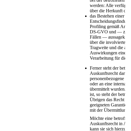
bei der betroffenen P
werden: Alle verfügba
über die Herkunft der
das Bestehen einer aut
Entscheidungsfindung 
Profiling gemäß Artik
DS-GVO und — zumin
Fällen — aussagekräft
über die involvierte L
Tragweite und die ang
Auswirkungen einer d
Verarbeitung für die b
Ferner steht der betro
Auskunftsrecht darübe
personenbezogene Date
oder an eine internati
übermittelt wurden. So
ist, so steht der betro
Übrigen das Recht zu,
geeigneten Garantie
mit der Übermittlung z
Möchte eine betroffen
Auskunftsrecht in An
kann sie sich hierzu je