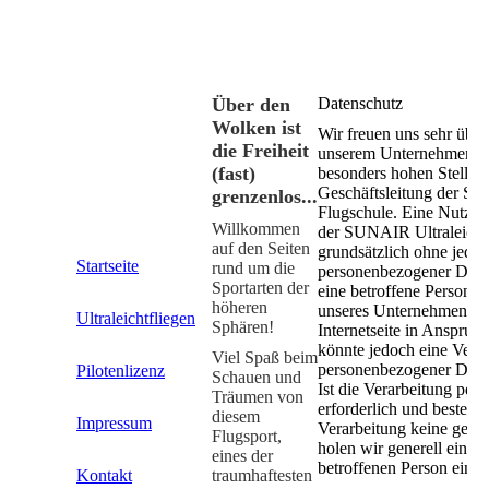
Über den
Datenschutz
Wolken ist
Wir freuen uns sehr über 
die Freiheit
unserem Unternehmen. D
(fast)
besonders hohen Stellenw
Geschäftsleitung der SU
grenzenlos...
Flugschule. Eine Nutzung
Willkommen
der SUNAIR Ultraleicht-
auf den Seiten
grundsätzlich ohne jede
Startseite
rund um die
personenbezogener Date
Sportarten der
eine betroffene Person b
höheren
unseres Unternehmens ü
Ultraleichtfliegen
Sphären!
Internetseite in Anspru
könnte jedoch eine Vera
Viel Spaß beim
personenbezogener Daten
Pilotenlizenz
Schauen und
Ist die Verarbeitung pe
Träumen von
erforderlich und besteht 
diesem
Impressum
Verarbeitung keine geset
Flugsport,
holen wir generell eine 
eines der
betroffenen Person ein.
Kontakt
traumhaftesten