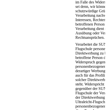
im Falle des Widerspr
sei denn, wir können
schutzwürdige Gründe
Verarbeitung nachweis
Interessen, Rechten un
betroffenen Person üb
Verarbeitung dient d
Ausübung oder Vertei
Rechtsansprüchen.
Verarbeitet die SUNAI
Flugschule personenb
Direktwerbung zu betr
betroffene Person das 
Widerspruch gegen die
personenbezogenen 
derartiger Werbung ein
auch für das Profiling,
solcher Direktwerbun
steht. Widerspricht di
gegenüber der SUNAIR
Flugschule der Verarb
der Direktwerbung, 
Ultraleicht-Flugschule
personenbezogenen Da