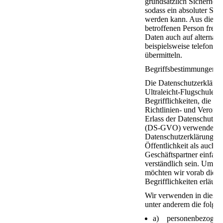
grundsätzlich Sicherheit
sodass ein absoluter Schu
werden kann. Aus diesem
betroffenen Person frei
Daten auch auf alternat
beispielsweise telefonisc
übermitteln.
Begriffsbestimmungen
Die Datenschutzerklär
Ultraleicht-Flugschule b
Begrifflichkeiten, die d
Richtlinien- und Verord
Erlass der Datenschutz
(DS-GVO) verwendet w
Datenschutzerklärung sol
Öffentlichkeit als auch 
Geschäftspartner einfach
verständlich sein. Um di
möchten wir vorab die 
Begrifflichkeiten erläuter
Wir verwenden in dieser
unter anderem die folgen
a) personenbezogen