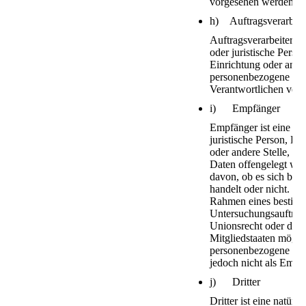
vorgesehen werden.
h) Auftragsverarbeit
Auftragsverarbeiter ist
oder juristische Perso
Einrichtung oder ander
personenbezogene Dat
Verantwortlichen verar
i) Empfänger
Empfänger ist eine nat
juristische Person, Be
oder andere Stelle, d
Daten offengelegt we
davon, ob es sich bei 
handelt oder nicht. Be
Rahmen eines bestim
Untersuchungsauftrag
Unionsrecht oder dem
Mitgliedstaaten mögli
personenbezogene Date
jedoch nicht als Empf
j) Dritter
Dritter ist eine natürli